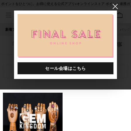
ポイントをひとつに。お得に使える公式アプリ×オンラインストア ポイント連携ガ
イド
新着アイテム
人気ワード
セール
40th限定
ピアス
バッグ
「1020401.2610077.0999」に関する記事
関連キーワード