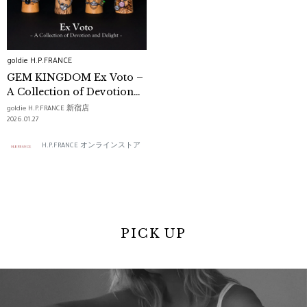
goldie H.P.FRANCE
GEM KINGDOM Ex Voto –
A Collection of Devotion
and Delight –
goldie H.P.FRANCE 新宿店
2026.01.27
H.P.FRANCE オンラインストア
PICK UP