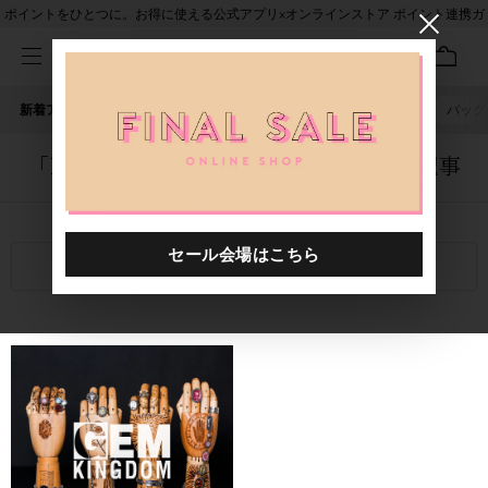
ポイントをひとつに。お得に使える公式アプリ×オンラインストア ポイント連携ガ
イド
新着アイテム
人気ワード
セール
40th限定
ピアス
バッグ
「1020401.2610080.0004」に関する記事
関連キーワード