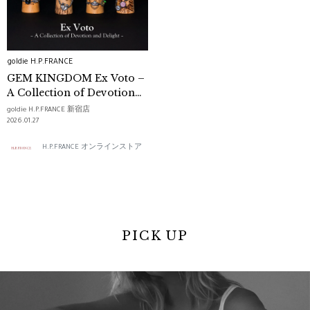
goldie H.P.FRANCE
GEM KINGDOM Ex Voto –
A Collection of Devotion
and Delight –
goldie H.P.FRANCE 新宿店
2026.01.27
H.P.FRANCE オンラインストア
PICK UP