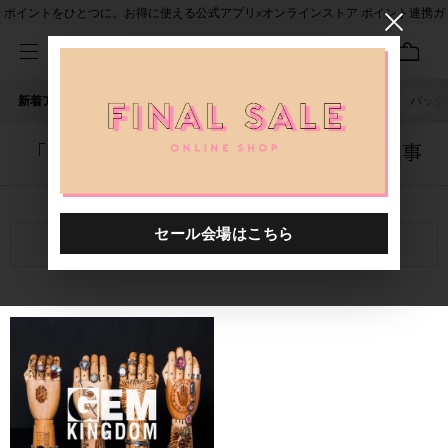
ポイントをひとつに。お得に使える公式アプリ×オンラインストア ポイント連携ガ
イド
新着アイテム
人気ワード
セール
40th限定
ピアス
バッグ
「1020401.2610082.0006」に関する記事
関連キーワード