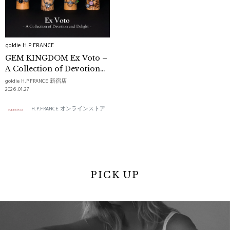
goldie H.P.FRANCE
GEM KINGDOM Ex Voto –
A Collection of Devotion
and Delight –
goldie H.P.FRANCE 新宿店
2026.01.27
H.P.FRANCE オンラインストア
PICK UP