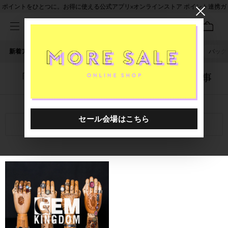
ポイントをひとつに。お得に使える公式アプリ×オンラインストア ポイント連携ガ
イド
新着アイテム
人気ワード
セール
40th限定
ピアス
バッグ
「1020401.2610111.0999」に関する記事
関連キーワード