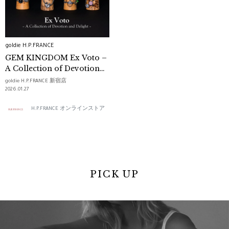
goldie H.P.FRANCE
GEM KINGDOM Ex Voto –
A Collection of Devotion
and Delight –
goldie H.P.FRANCE 新宿店
2026.01.27
H.P.FRANCE オンラインストア
PICK UP