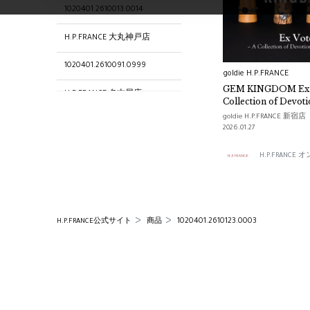
1020401.2610013.0014
H.P.FRANCE 大丸神戸店
1020401.2610091.0999
goldie H.P.FRANCE
GEM KINGDOM Ex Voto – A
H.P.FRANCE 名古屋店
Collection of Devoti
–
goldie H.P.FRANCE 新宿店
1020401.2610057.0016
2026.01.27
1020401.2610004.0999
H.P.FRANC
1020401.2610072.0005
1020401.2610042.0003
1020401.2610123.0003
H.P.FRANCE公式サイト
商品
1020401.2610093.0999
1020401.2610051.0009
1020401.2610136.0003