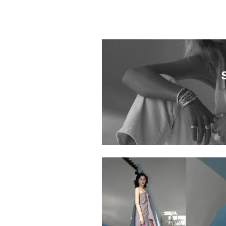
1020401.2610127.0010
1020401.2610133.0004
1020401.2610080.0005
1020401.2610017.0004
1020401.2610081.0999