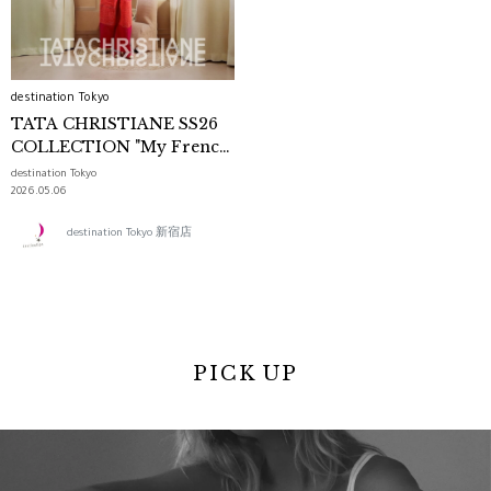
destination Tokyo
TATA CHRISTIANE SS26
COLLECTION "My French
Summer Playlist"
destination Tokyo
2026.05.06
destination Tokyo 新宿店
PICK UP