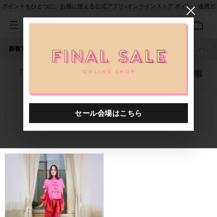
ポイントをひとつに。お得に使える公式アプリ×オンラインストア ポイント連携ガ
イド
新着アイテム
人気ワード
セール
40th限定
ピアス
バッグ
「1025401.2610068.0999」に関する記事
関連キーワード