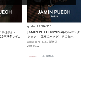
goldie H.P.FRANCE
の手仕事」-
JAMIN PUECHの2025年秋冬コレク
025年秋冬レザー
ション— 究極のバッグ、その先へ —
 究極のバッグ、
goldie H.P.FRANCE 新宿店
2025.08.22
H.P.FRANCE