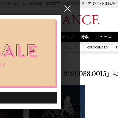
ポイントをひとつに。お得に使える公式アプリ×オンラインストア ポイント連携ガイ
ブランド
取扱いブランド
スナップ
特集
ニュース
GEROCHRISTO
T
ピアス
バッグ
ネックレス
クッション
「1026201.2520038.001