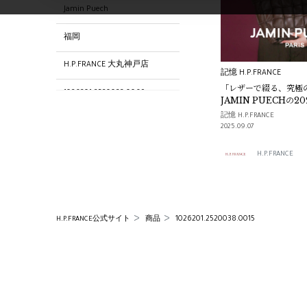
Jamin Puech
福岡
H.P.FRANCE 大丸神戸店
記憶 H.P.FRANCE
「レザーで綴る、究極
1026201.2520033.0069
JAMIN PUECHの2
バッグコレクション—
記憶 H.P.FRANCE
1026201.2520033.0059
その先へ —
2025.09.07
goldie H.P.FRANCE
H.P.FRANCE
H.P.FRANCE 名古屋店
1026201.2520037.0028
1026201.2520038.0015
H.P.FRANCE公式サイト
商品
1026201.2520039.0015
goldie H.P.FRANCE 二子玉川店
1026201.2520033.0015