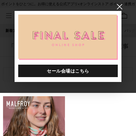
ポイントをひとつに。お得に使える公式アプリ×オンラインストア ポイント連携ガ
イド
新着アイテム
人気ワード
セール
40th限定
ピアス
バッグ
「1033301.2520006.0008」に関する記事
関連キーワード