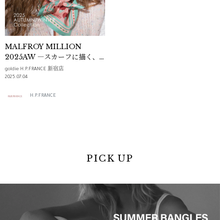
MALFROY MILLION
2025AW ―スカーフに描く、
物語と詩情―
goldie H.P.FRANCE 新宿店
2025.07.04
H.P.FRANCE
PICK UP