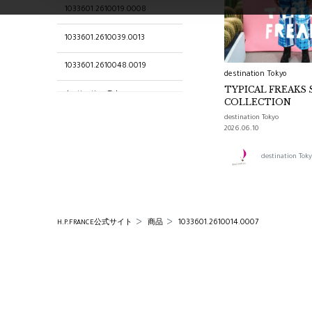
1033601.2610019.0008
1033601.2610039.0013
1033601.2610048.0019
destination Tokyo
TYPICAL FREAKS 
destination Tokyo
COLLECTION
destination Tokyo
1033601.2610009.0004
2026.06.10
1033601.2610044.0015
destination T
1033601.2610021.0008
1033601.2610012.0005
1033601.2610014.0007
H.P.FRANCE公式サイト
商品
1033601.2610010.0005
1033601.2610046.0017
1033601.2610004.0003