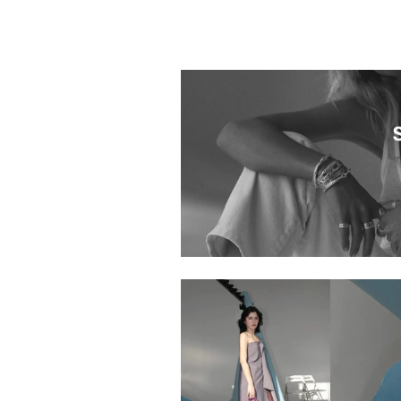
1033601.2610003.0002
1033601.2610038.0013
1033601.2610037.0013
1033601.2610007.0001
1033601.2610028.0010