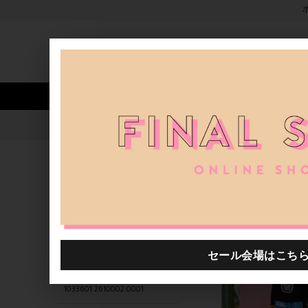
新着アイテム
商品カテゴリ
ストア
人気ワード
セール
40th限定
1033601.2610014.0007
H.P.FRANCE公式サイト
商品
関連するキーワード
1033601.2610023.0009
1033601.2610005.0001
1033601.2610031.0012
1033601.2610002.0001