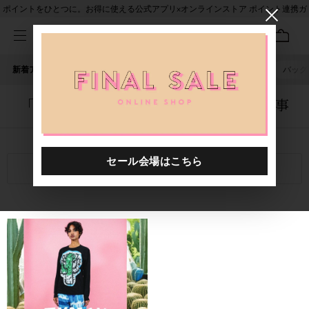
ポイントをひとつに。お得に使える公式アプリ×オンラインストア ポイント連携ガ
イド
新着アイテム
人気ワード
セール
40th限定
ピアス
バッグ
「1033601.2610030.0011」に関する記事
関連キーワード