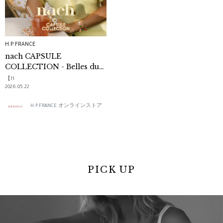
H.P.FRANCE
nach CAPSULE
COLLECTION - Belles du
Sud -
【11
2026.05.22
H.P.FRANCE オンラインストア
PICK UP