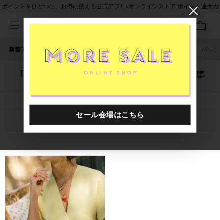
ポイントをひとつに。お得に使える公式アプリ×オンラインストア ポイント連携ガ
イド
新着アイテム
人気ワード
セール
40th限定
ピアス
バッグ
「1040201.2610166.0999」に関する記事
関連キーワード