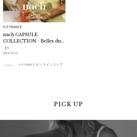
H.P.FRANCE
nach CAPSULE
COLLECTION - Belles du
Sud -
【11
2026.05.22
H.P.FRANCE オンラインストア
PICK UP