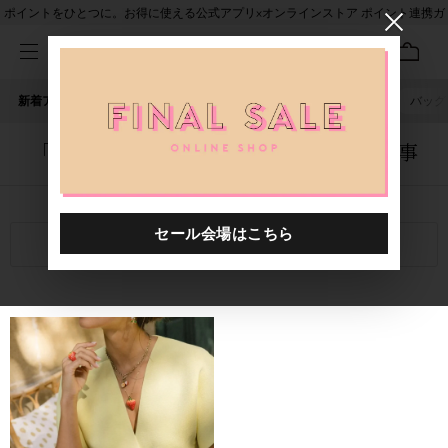
ポイントをひとつに。お得に使える公式アプリ×オンラインストア ポイント連携ガ
イド
新着アイテム
人気ワード
セール
40th限定
ピアス
バッグ
「1040201.2612369.0999」に関する記事
関連キーワード