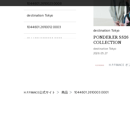
1044601.2610023.0008
destination Tokyo
1044601.2610012.0003
destination Tokyo
PONDER.ER SS26
1044601.2610008.0003
COLLECTION
destination Tokyo
1044601.2610014.0003
2026.05.27
1044601.2610022.0008
H.P.FRANC
1044601.2610015.0004
1044601.2610006.0003
1044601.2610003.0001
H.P.FRANCE公式サイト
商品
1044601.2610002.0001
1044601.2610007.0003
1044601.2610019.0008