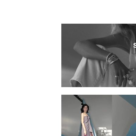
1044601.2610009.0004
1044601.2610001.0001
1044601.2610016.0003
1044601.2610018.0008
1044601.2610013.0006