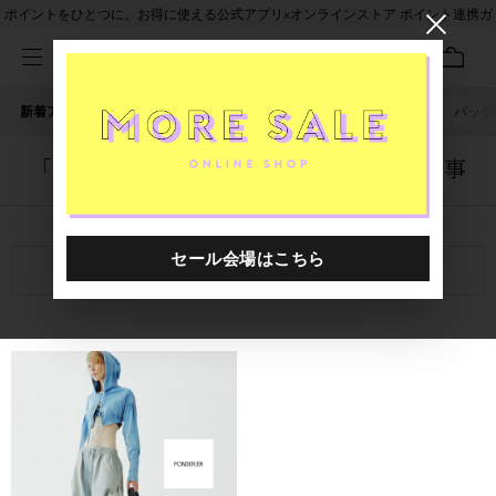
ポイントをひとつに。お得に使える公式アプリ×オンラインストア ポイント連携ガ
イド
新着アイテム
人気ワード
セール
40th限定
ピアス
バッグ
「1044601.2610022.0008」に関する記事
関連キーワード