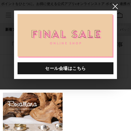
ポイントをひとつに。お得に使える公式アプリ×オンラインストア ポイント連携ガ
イド
新着アイテム
人気ワード
セール
40th限定
ピアス
バッグ
「1045301.2610008.0999」に関する記事
関連キーワード