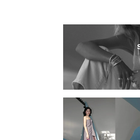
1045301.2610017.0999
1045301.2610001.0999
1045301.2610036.0999
1045301.2610035.0999
1045301.2610044.0999