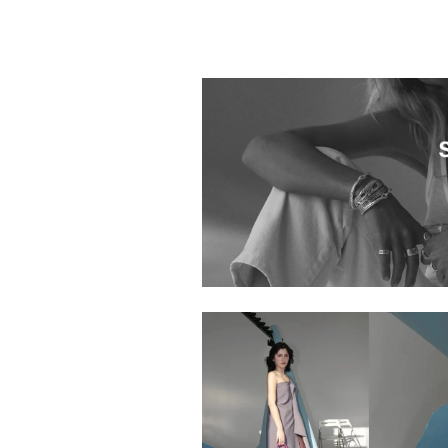
1053601.2610040.0999
1053601.2610107.0999
1053601.2610003.0999
1053601.2520008.0999
1053601.2520002.0999