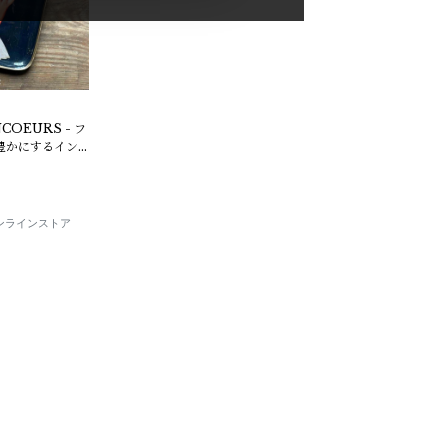
OEURS - フ
豊かにするイン
E オンラインストア