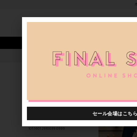
新着アイテム
商品カテゴリ
ストア
人気ワード
セール
40th限定
1053601.2610020.0999
H.P.FRANCE公式サイト
商品
関連するキーワード
1053601.2520001.0999
1053601.2610002.0999
0012769.2420003.0999
1053601.2610039.0999