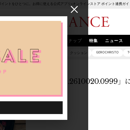
ポイントをひとつに。お得に使える公式アプリ×オンラインストア ポイント連携ガイ
ブランド
取扱いブランド
スナップ
特集
ニュース
GEROCHRISTO
T
ピアス
バッグ
ネックレス
クッション
「1053601.2610020.099