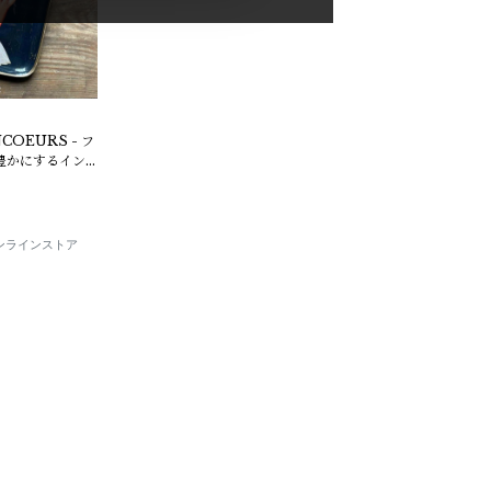
OEURS - フ
豊かにするイン
E オンラインストア