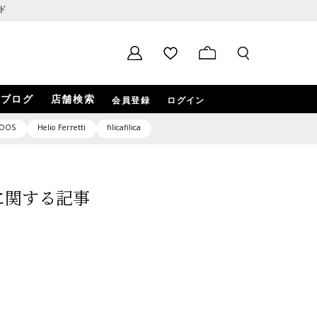
ド
ブログ
店舗検索
会員登録
ログイン
OOS
Helio Ferretti
filicafilica
9」に関する記事