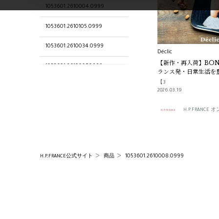
1053601.2610004.0999
1053601.2610105.0999
1053601.2610034.0999
Déclic
【新作・再入荷】BONC
1053601.2610007.0999
ランス発・日常生活を
テリア -｜Déclic
【3
1053601.2520032.0999
2026.03.19
5オープン】H.P.FRANCE 広島
H.P.FRANC
店
1053601.2610019.0999
Déclic 有楽町店
1053601.2610008.0999
H.P.FRANCE公式サイト
商品
1053601.2610040.0999
1053601.2610107.0999
1053601.2610003.0999