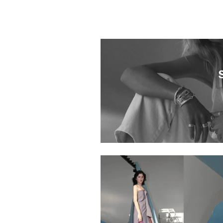
1053601.2520008.0999
1053601.2610020.0999
1053601.2520002.0999
Déclic 大阪店
27オープン】H.P.FRANCE 熊
本店