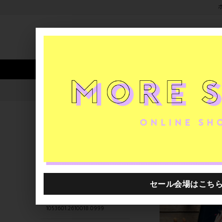
新着アイテム
商品カテゴリ
ストア
人気ワード
セール
40th限定
1053601.2610008.0999
H.P.FRANCE公式サイト
商品
関連するキーワード
0012769.2420003.0999
1053601.2610039.0999
1053601.2610038.0999
1053601.2610018.0999