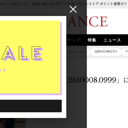
ポイントをひとつに。お得に使える公式アプリ×オンラインストア ポイント連携ガイ
ブランド
取扱いブランド
スナップ
特集
ニュース
GEROCHRISTO
T
ピアス
バッグ
ネックレス
クッション
「1053601.2610008.099