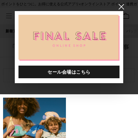
ポイントをひとつに。お得に使える公式アプリ×オンラインストア ポイント連携ガ
イド
新着アイテム
人気ワード
セール
40th限定
ピアス
バッグ
「4103401.2610001.0013」に関する記事
関連キーワード