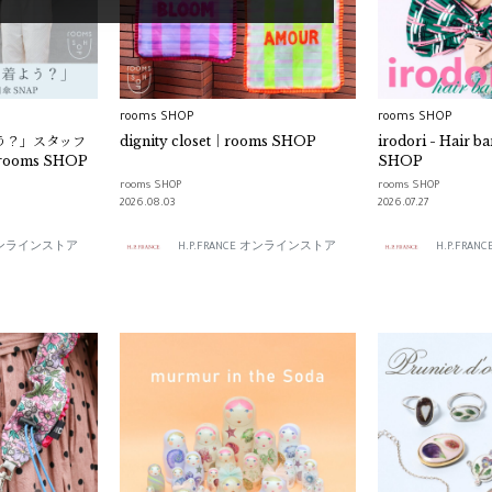
rooms SHOP
rooms SHOP
う？」スタッフ
dignity closet｜rooms SHOP
irodori - Hair 
ooms SHOP
SHOP
rooms SHOP
rooms SHOP
2026.08.03
2026.07.27
E オンラインストア
H.P.FRANCE オンラインストア
H.P.FR