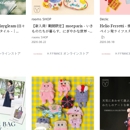
rooms SHOP
Déclic
 daygleam (日々
【新入荷/ 期間限定】moeparis - いき
Helio Ferrett
タイル -｜
ものたちが暮らす、にぎやかな世界 -｜
ペイン発ライフスタ
rooms SHOP
Déclic
rooms SHOP
【5
2026.06.22
2026.06.18
E オンラインストア
H.P.FRANCE オンラインストア
H.P.FR