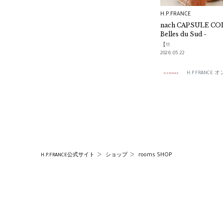
H.P.FRANCE
nach CAPSULE CO
Belles du Sud -
【11
2026.05.22
H.P.FRANC
rooms SHOP
H.P.FRANCE公式サイト
ショップ