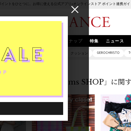
ポイントをひとつに。お得に使える公式アプリ×オンラインストア ポイント連携ガイ
ブランド
取扱いブランド
スナップ
特集
ニュース
GEROCHRISTO
T
ピアス
バッグ
ネックレス
クッション
「rooms SHOP」に関