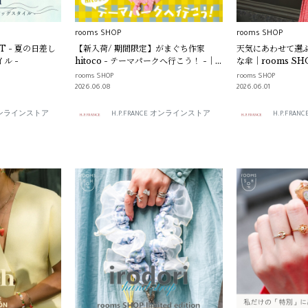
rooms SHOP
rooms SHOP
T - 夏の日差し
【新入荷/ 期間限定】がまぐち作家
天気にあわせて選
ル -
hitoco - テーマパークへ行こう！ -｜
な傘｜rooms SH
rooms SHOP
rooms SHOP
rooms SHOP
2026.06.08
2026.06.01
E オンラインストア
H.P.FRANCE オンラインストア
H.P.FR