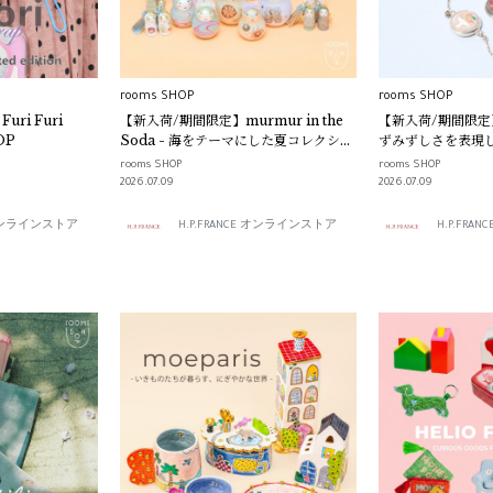
rooms SHOP
rooms SHOP
uri Furi
【新入荷/期間限定】murmur in the
【新入荷/期間限定】Pr
OP
Soda - 海をテーマにした夏コレクショ
ずみずしさを表現し
ン -｜rooms SHOP
｜rooms SHOP
rooms SHOP
rooms SHOP
2026.07.09
2026.07.09
E オンラインストア
H.P.FRANCE オンラインストア
H.P.FR