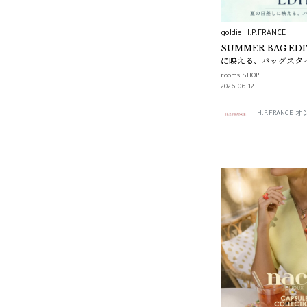
goldie H.P.FRANCE
SUMMER BAG EDI
に映える、バッグスタイ
rooms SHOP
2026.06.12
H.P.FRANC