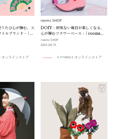
rooms SHOP
i - 使うたび心が弾む、ス
DOIY - 何気ない毎日が楽しくなる、
イルブランド -｜
心が弾むフラワーベース -｜rooms
SHOP
rooms SHOP
2026.06.15
ANCE オンラインストア
H.P.FRANCE オンラインストア