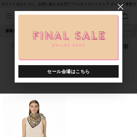
ポイントをひとつに。お得に使える公式アプリ×オンラインストア ポイント連携ガ
イド
新着アイテム
人気ワード
セール
40th限定
ピアス
バッグ
「4132202.2610005.0010」に関する記事
関連キーワード