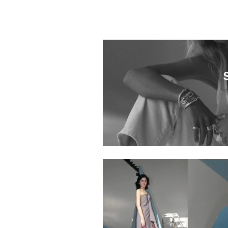
INOUI EDITIONS
4132202.2610009.0016
goldie H.P.FRANCE 二子玉川店
4132202.2610018.0010
4132202.2610015.0007