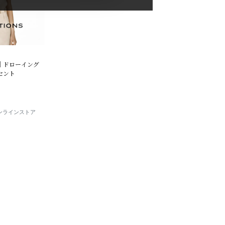
NS｜ドローイング
セント
E オンラインストア