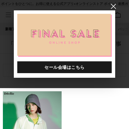
ポイントをひとつに。お得に使える公式アプリ×オンラインストア ポイント連携ガ
イド
新着アイテム
人気ワード
セール
40th限定
ピアス
バッグ
「4132901.2610002.0004」に関する記事
関連キーワード