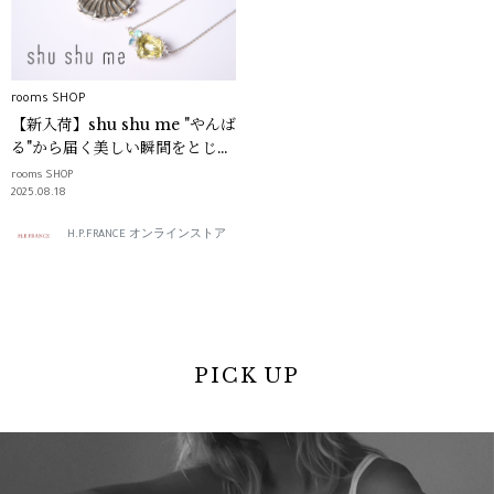
rooms SHOP
【新入荷】shu shu me "やんば
る"から届く美しい瞬間をとじ込
めたジュエリー｜rooms
rooms SHOP
SHOP
2025.08.18
H.P.FRANCE オンラインストア
PICK UP