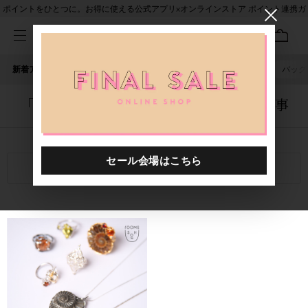
ポイントをひとつに。お得に使える公式アプリ×オンラインストア ポイント連携ガ
イド
新着アイテム
人気ワード
セール
40th限定
ピアス
バッグ
「5003801.2413270.0001」に関する記事
関連キーワード