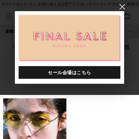
ポイントをひとつに。お得に使える公式アプリ×オンラインストア ポイント連携ガ
イド
新着アイテム
人気ワード
セール
40th限定
ピアス
バッグ
「5038102.2510012.0014」に関する記事
関連キーワード