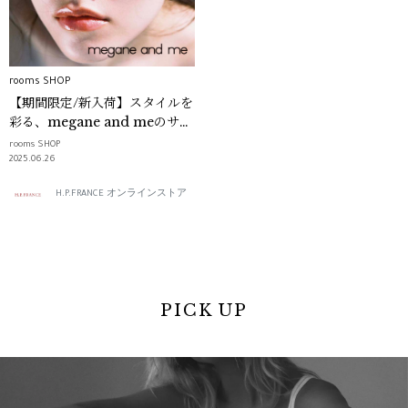
rooms SHOP
【期間限定/新入荷】スタイルを
彩る、megane and meのサン
グラス｜rooms SHOP
rooms SHOP
2025.06.26
H.P.FRANCE オンラインストア
PICK UP