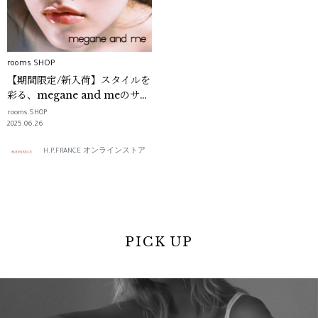
rooms SHOP
【期間限定/新入荷】スタイルを
彩る、megane and meのサン
グラス｜rooms SHOP
rooms SHOP
2025.06.26
H.P.FRANCE オンラインストア
PICK UP