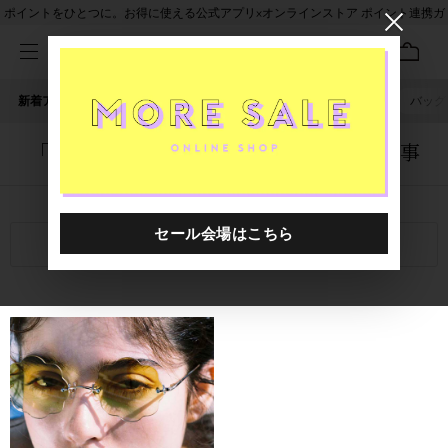
ポイントをひとつに。お得に使える公式アプリ×オンラインストア ポイント連携ガ
イド
新着アイテム
人気ワード
セール
40th限定
ピアス
バッグ
「5038102.2510015.0020」に関する記事
関連キーワード