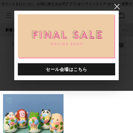
ポイントをひとつに。お得に使える公式アプリ×オンラインストア ポイント連携ガ
イド
新着アイテム
人気ワード
セール
40th限定
ピアス
バッグ
「5056202.2510013.0999」に関する記事
関連キーワード