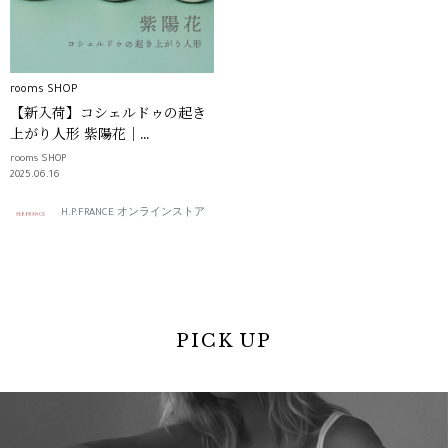
rooms SHOP
【新入荷】コシェルドゥの起き
上がり人形 紫陽花｜
roomsSHOP
rooms SHOP
2025.06.16
H.P.FRANCE オンラインストア
PICK UP