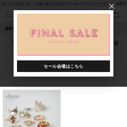
ポイントをひとつに。お得に使える公式アプリ×オンラインストア ポイント連携ガ
イド
新着アイテム
人気ワード
セール
40th限定
ピアス
バッグ
「5057001.2423056.0038」に関する記事
関連キーワード