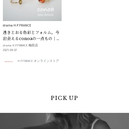
drama H.P.FRANCE
透きとおる色彩とフォルム。今
出会えるconoaの一点もの｜
drama H.P.FRANCE
drama H.P.FRANCE 梅田店
2025.08.07
H.P.FRANCE オンラインストア
PICK UP