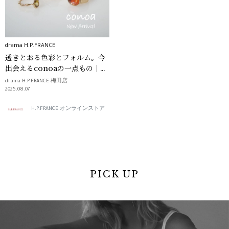
drama H.P.FRANCE
透きとおる色彩とフォルム。今
出会えるconoaの一点もの｜
drama H.P.FRANCE
drama H.P.FRANCE 梅田店
2025.08.07
H.P.FRANCE オンラインストア
PICK UP