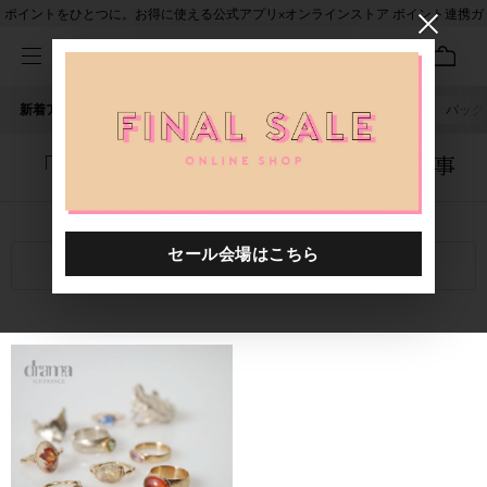
ポイントをひとつに。お得に使える公式アプリ×オンラインストア ポイント連携ガ
イド
新着アイテム
人気ワード
セール
40th限定
ピアス
バッグ
「5057001.2423081.0099」に関する記事
関連キーワード