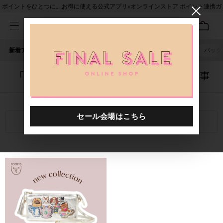
ポイントをひとつに。お得に使える公式アプリ×オンラインストア ポイント連携ガ
イド
新着アイテム
人気ワード
セール
40th限定
ピアス
バッグ
「5075602.8880035.0001」に関する記事
関連キーワード