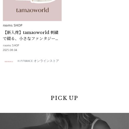
rooms SHOP
【新入荷】tamaoworld 刺繍
で綴る、小さなファンタジー｜
rooms SHOP
rooms SHOP
2025.08.04
H.P.FRANCE オンラインストア
PICK UP