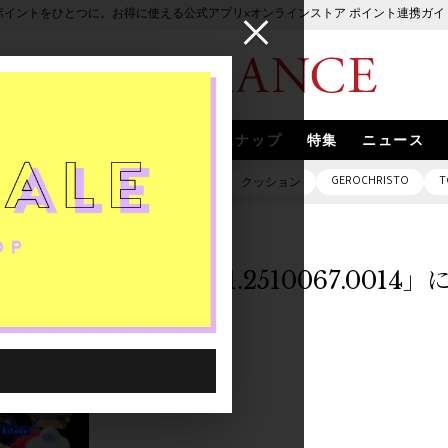
ポイントをひとつに。お得に使える公式アプリ×オンラインストア ポイント連携ガイ
ブランド
取扱いブランド
スナップ
特集
ニュース
GEROCHRISTO
T
ピアス
バッグ
ネックレス
クッション
「5094101.2510067.001