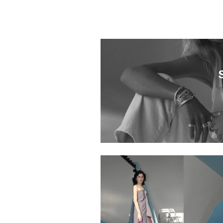
5094101.2510074.0010
5128701.2510007.0006
5094101.2510070.0010
5094101.2510057.0005
5094101.2510054.0016