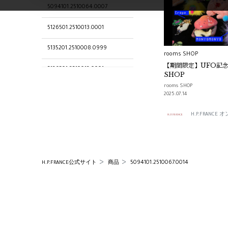
5094101.2510064.0007
5126501.2510013.0001
5135201.2510008.0999
rooms SHOP
【期間限定】UFO記念
5126501.2510012.0001
SHOP
rooms SHOP
5135201.2510009.0999
2025.07.14
5094101.2510047.0005
H.P.FRANC
rooms SHOP SELECTION
5135201.2510003.0003
5094101.2510067.0014
H.P.FRANCE公式サイト
商品
5094101.2510055.0010
5128701.2510006.0005
5094101.2510053.0007