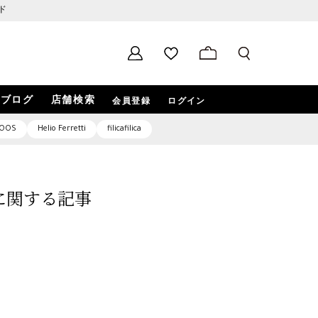
ド
ブログ
店舗検索
会員登録
ログイン
OOS
Helio Ferretti
filicafilica
2」に関する記事