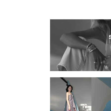
5094101.2520013.0008
5094101.2520016.0002
5094101.2520003.0001
5094101.2520020.0006
5094101.2520015.0009