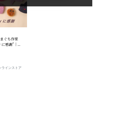
がまぐち作家
ディに感謝”｜
E オンラインストア