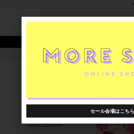
新着アイテム
商品カテゴリ
ストア
人気ワード
セール
40th限定
5094101.2520004.0002
H.P.FRANCE公式サイト
商品
関連するキーワード
5094101.2520018.0009
5094101.2520026.0006
5094101.2520012.0004
5094101.2520001.0010