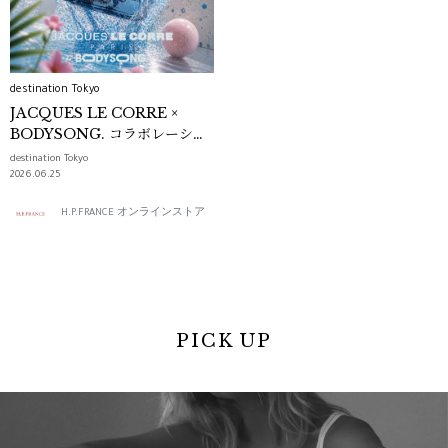
destination Tokyo
JACQUES LE CORRE ×
BODYSONG. コラボレーショ
ンバッグ
destination Tokyo
2026.06.25
H.P.FRANCE オンラインストア
PICK UP