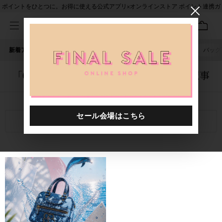
ポイントをひとつに。お得に使える公式アプリ×オンラインストア ポイント連携ガ
イド
新着アイテム
人気ワード
セール
40th限定
ピアス
バッグ
「6000112.2610004.0009」に関する記事
関連キーワード