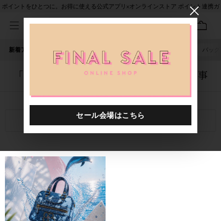
ポイントをひとつに。お得に使える公式アプリ×オンラインストア ポイント連携ガ
イド
新着アイテム
人気ワード
セール
40th限定
ピアス
バッグ
「6000112.2610031.0009」に関する記事
関連キーワード