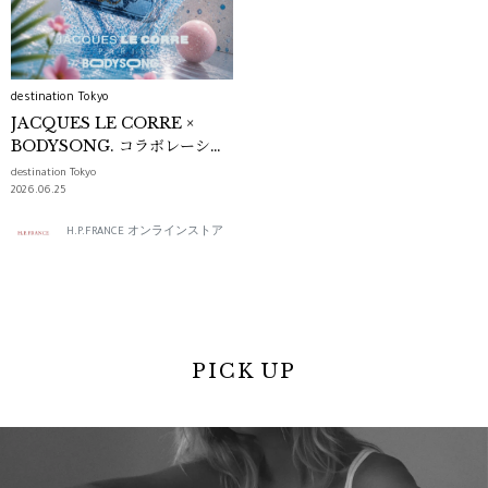
destination Tokyo
JACQUES LE CORRE ×
BODYSONG. コラボレーショ
ンバッグ
destination Tokyo
2026.06.25
H.P.FRANCE オンラインストア
PICK UP