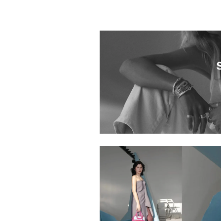
0013033.2420003.0001
0013033.2511001.1004
4135801.2521009.1006
0013033.2510003.0002
0013033.2511009.1006