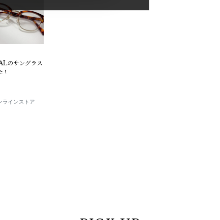
CALのサングラス
た！
E オンラインストア