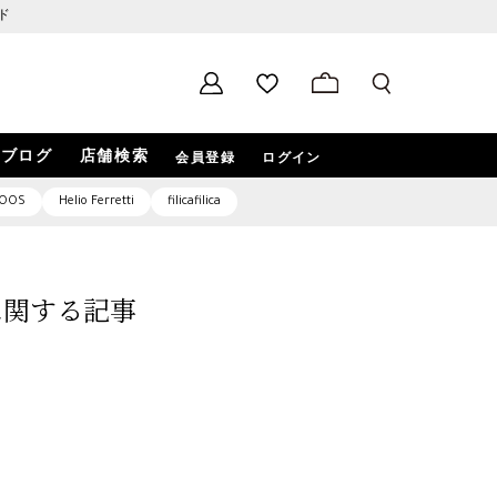
ド
ブログ
店舗検索
会員登録
ログイン
OOS
Helio Ferretti
filicafilica
1」に関する記事