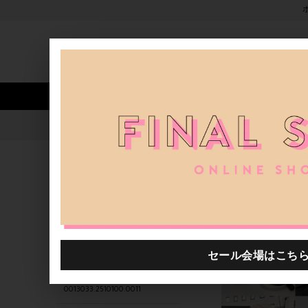
新着アイテム
商品カテゴリ
ストア
人気ワード
セール
40th限定
0013033.2511000.1001
H.P.FRANCE公式サイト
関連するキーワード
0013033.2511000.1002
0013033.2511009.1005
0013033.2420003.0002
0013033.2510100.0011