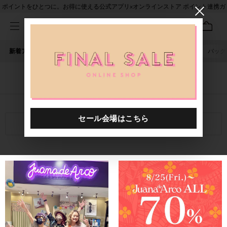
ポイントをひとつに。お得に使える公式アプリ×オンラインストア ポイント連携ガ
イド
新着アイテム
人気ワード
セール
40th限定
ピアス
バッグ
「Juana de Arco_t」に関する記事
関連キーワード