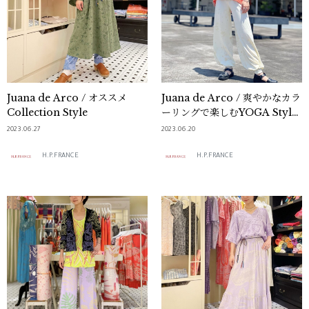
Juana de Arco / オススメ
Juana de Arco / 爽やかなカラ
Collection Style
ーリングで楽しむYOGA Style
のご紹介☀
2023.06.27
2023.06.20
H.P.FRANCE
H.P.FRANCE