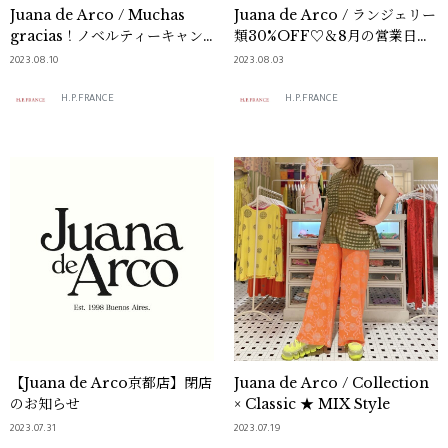
Juana de Arco / Muchas
Juana de Arco / ランジェリー
gracias！ノベルティーキャン
類30%OFF♡＆8月の営業日時
ペーンとトップス40％OFFの
について
2023.08.10
2023.08.03
お知らせ☆
H.P.FRANCE
H.P.FRANCE
【Juana de Arco京都店】閉店
Juana de Arco / Collection
のお知らせ
× Classic ★ MIX Style
2023.07.31
2023.07.19