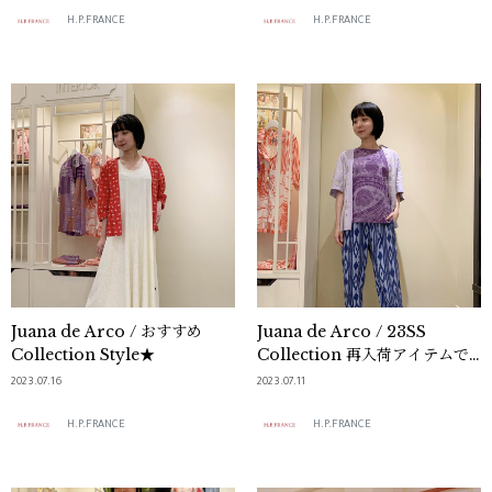
H.P.FRANCE
H.P.FRANCE
Juana de Arco / おすすめ
Juana de Arco / 23SS
Collection Style★
Collection 再入荷アイテムで
コーディネート♪
2023.07.16
2023.07.11
H.P.FRANCE
H.P.FRANCE