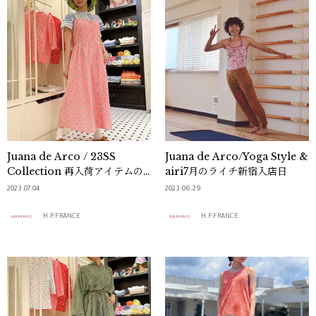
Juana de Arco / 23SS
Juana de Arco/Yoga Style &
Collection 再入荷アイテムの
airi7月のライチ新宿入店日
ご紹介♪
2023.07.04
2023.06.29
H.P.FRANCE
H.P.FRANCE