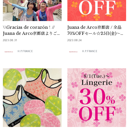
\\Gracias de corazón！//
Juana de Arco京都店 / 全品
Juana de Arco京都店よりご挨
70%OFFセール☆25日(金)～ス
拶
タート♪
2023.08.31
2023.08.24
H.P.FRANCE
H.P.FRANCE