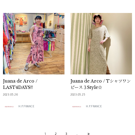
Juana de Arco /
Juana de Arco / Tシャツワン
LAST4DAYS!!
ピース３Style☆
2023.05.26
2023.05.25
H.P.FRANCE
H.P.FRANCE
1
2
3
…