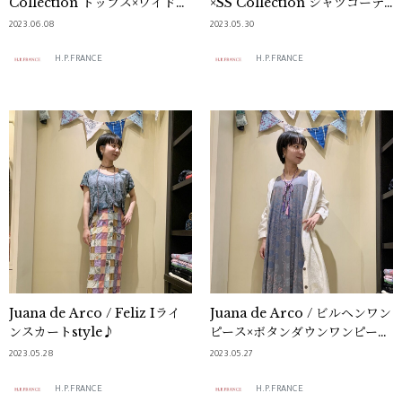
Collection トップス×ワイドパ
×SS Collection シャツコーデ
ンツ コーディネート♪
ィネート♡
2023.06.08
2023.05.30
H.P.FRANCE
H.P.FRANCE
Juana de Arco / Feliz Iライ
Juana de Arco / ビルヘンワン
ンスカートstyle♪
ピース×ボタンダウンワンピース
☆
2023.05.28
2023.05.27
H.P.FRANCE
H.P.FRANCE