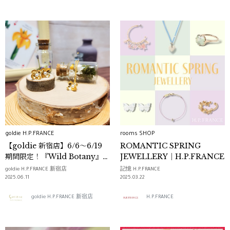
goldie H.P.FRANCE
rooms SHOP
【goldie 新宿店】6/6～6/19
ROMANTIC SPRING
期間限定！『Wild Botany』コ
JEWELLERY｜H.P.FRANCE
レクション！【ALEX
goldie H.P.FRANCE 新宿店
記憶 H.P.FRANCE
MONROE （アレックス・モ
2025.06.11
2025.03.22
ンロー）】
goldie H.P.FRANCE 新宿店
H.P.FRANCE