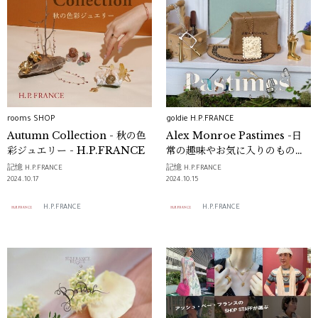
rooms SHOP
goldie H.P.FRANCE
Autumn Collection - 秋の色
Alex Monroe Pastimes -日
彩ジュエリー - H.P.FRANCE
常の趣味やお気に入りのもの、
その情熱をやさしく懐かしむコ
記憶 H.P.FRANCE
記憶 H.P.FRANCE
レクション
2024.10.17
2024.10.15
H.P.FRANCE
H.P.FRANCE