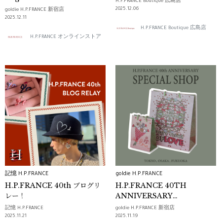
H.P.FRANCE Boutique 広島店
2025.12.06
goldie H.P.FRANCE 新宿店
2025.12.11
H.P.FRANCE Boutique 広島店
H.P.FRANCE オンラインストア
記憶 H.P.FRANCE
goldie H.P.FRANCE
H.P.FRANCE 40th ブログリ
H.P.FRANCE 40TH
レー！
ANNIVERSARY
“H.P.LOVE” アニバーサリーコ
記憶 H.P.FRANCE
goldie H.P.FRANCE 新宿店
レクション POP UP SHOP &
2025.11.21
2025.11.19