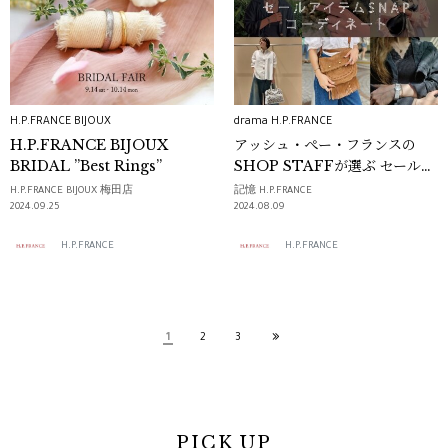
H.P.FRANCE BIJOUX
drama H.P.FRANCE
H.P.FRANCE BIJOUX
アッシュ・ぺー・フランスの
BRIDAL ”Best Rings”
SHOP STAFFが選ぶ セールア
イテムSNAPコーディネート
H.P.FRANCE BIJOUX 梅田店
記憶 H.P.FRANCE
2024.09.25
2024.08.09
H.P.FRANCE
H.P.FRANCE
1
2
3
PICK UP