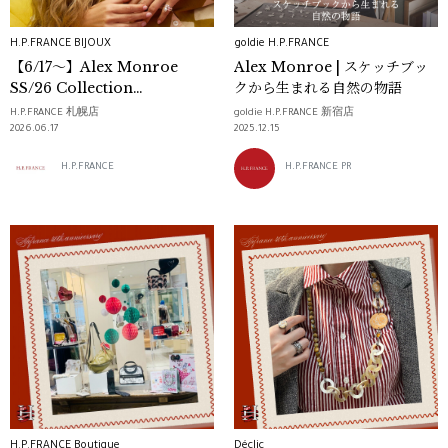
H.P.FRANCE BIJOUX
goldie H.P.FRANCE
【6/17～】Alex Monroe
Alex Monroe | スケッチブッ
SS/26 Collection
クから生まれる自然の物語
“Menagerie” 巡回展開スター
H.P.FRANCE 札幌店
goldie H.P.FRANCE 新宿店
ト
2026.06.17
2025.12.15
H.P.FRANCE
H.P.FRANCE PR
H.P.FRANCE Boutique
Déclic