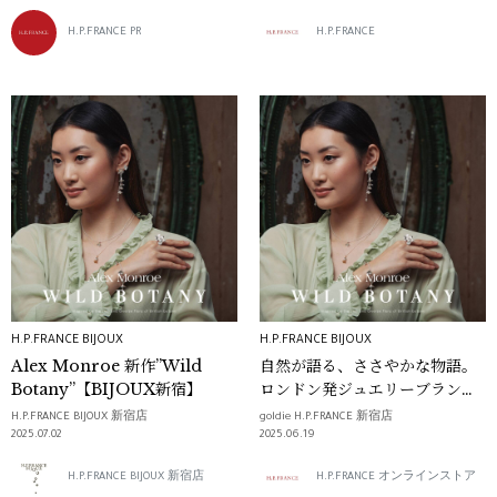
SHOP IN SHOP 情報
H.P.FRANCE PR
H.P.FRANCE
H.P.FRANCE BIJOUX
H.P.FRANCE BIJOUX
Alex Monroe 新作”Wild
自然が語る、ささやかな物語。
Botany”【BIJOUX新宿】
ロンドン発ジュエリーブランド
「アレックス・モンロー」の新
H.P.FRANCE BIJOUX 新宿店
goldie H.P.FRANCE 新宿店
作”Wild Botany”が新入荷
2025.07.02
2025.06.19
H.P.FRANCE BIJOUX 新宿店
H.P.FRANCE オンラインストア