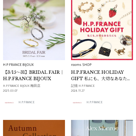
H.P.FRANCE BIJOUX
rooms SHOP
【3/15～31】BRIDAL FAIR｜
H.P.FRANCE HOLIDAY
H.P.FRANCE BIJOUX
GIFT 私にも、大切なあなたに
も -JEWELRY-
H.P.FRANCE BIJOUX 梅田店
記憶 H.P.FRANCE
2025.03.07
2024.11.27
H.P.FRANCE
H.P.FRANCE