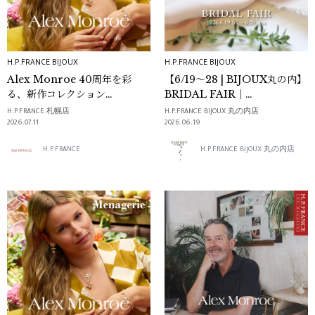
H.P.FRANCE BIJOUX
H.P.FRANCE BIJOUX
Alex Monroe 40周年を彩
【6/19～28 | BIJOUX丸の内】
る、新作コレクション
BRIDAL FAIR｜
「Menagerie」
H.P.FRANCE BIJOUX
H.P.FRANCE 札幌店
H.P.FRANCE BIJOUX 丸の内店
2026.07.11
2026.06.19
H.P.FRANCE
H.P.FRANCE BIJOUX 丸の内店