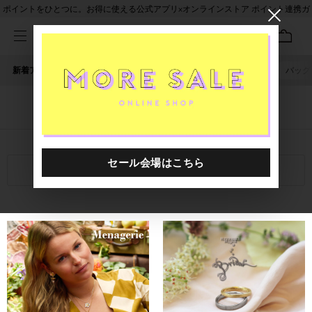
ポイントをひとつに。お得に使える公式アプリ×オンラインストア ポイント連携ガ
イド
新着アイテム
人気ワード
セール
40th限定
ピアス
バッグ
「Alex Monroe」に関する記事
関連キーワード