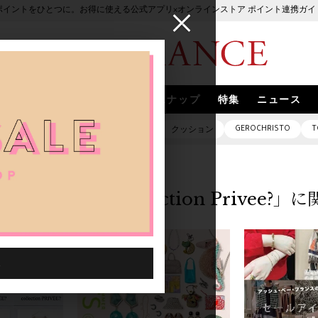
ポイントをひとつに。お得に使える公式アプリ×オンラインストア ポイント連携ガイ
ブランド
取扱いブランド
スナップ
特集
ニュース
GEROCHRISTO
T
ピアス
バッグ
ネックレス
クッション
「Collection Privee?