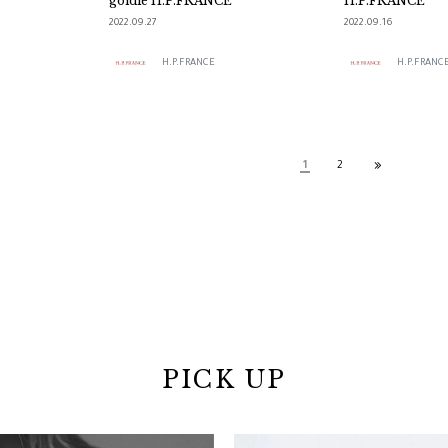
goldie H.P.FRANCE
H.P.FRANCE
2022.09.27
2022.09.16
H.P.FRANCE
H.P.FRANC
1
2
PICK UP