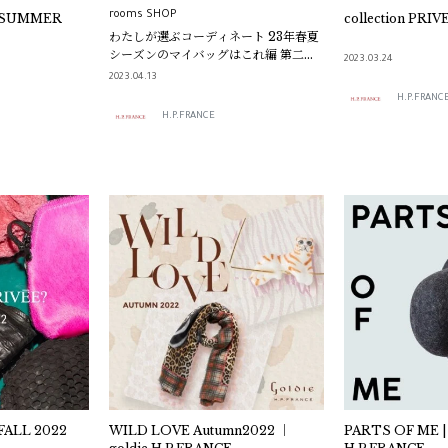
rooms SHOP
E? SUMMER
collection PRI
わたしが選ぶコーディネート 23年春夏
シーズンのマイバッグはこれ編 第二弾
2023.03.24
/ H.P.FRANCE
2023.04.13
H.P.FRANC
H.P.FRANCE
 FALL 2022
WILD LOVE Autumn2022 ｜
PARTS OF ME | 