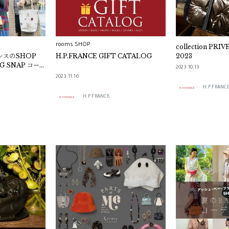
rooms SHOP
collection PRIVEE? WI
ンスのSHOP
H.P.FRANCE GIFT CATALOG
2023
G SNAP コーデ
2023.10.13
2023.11.16
H.P.FRANC
H.P.FRANCE