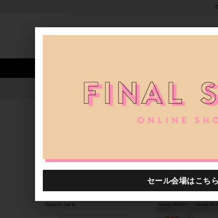
新着アイテム
商品カテゴリ
ストア
人気ワード
セール
40th限定
Collection Privee?
H.P.FRANCE公式サイト
ブランド
関連するキーワード
ブランド
Jamin Puech
H.P.FRANCE SELECTION
Faliero Sarti