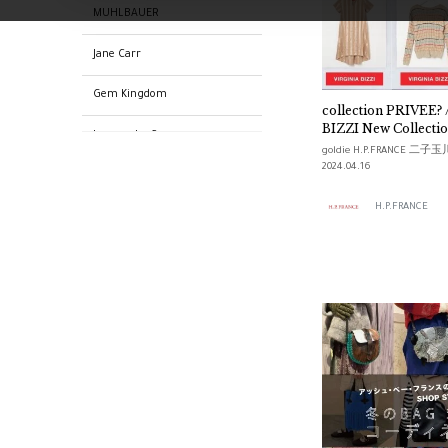
MUHLBAUER
Jane Carr
Gem Kingdom
collection PRIVEE?
BIZZI New Collecti
Jacques Le Corre
Summer
goldie H.P.FRANCE 二子
2024.04.16
Claudine Vitry
H.P.FRANCE
Delphine Charlotte
Parmentier
ショップ
H.P.FRANCE Boutique
SELECTION
Jack Gomme
支店