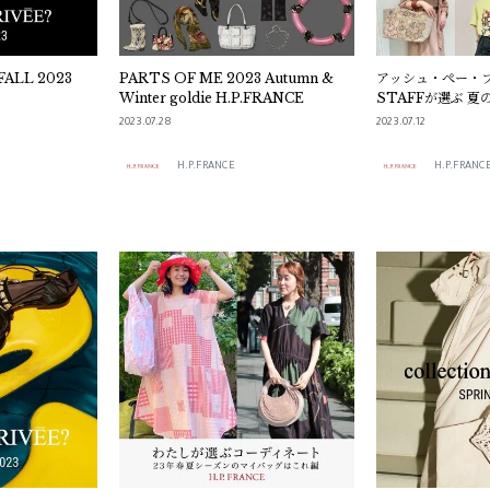
 FALL 2023
PARTS OF ME 2023 Autumn &
アッシュ・ぺー・
Winter goldie H.P.FRANCE
STAFFが選ぶ 夏の
ィネート
2023.07.28
2023.07.12
H.P.FRANCE
H.P.FRANC