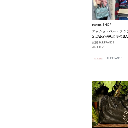
Florian
Daniela De Marchi
rooms SHOP
D.due
アッシュ・ぺー・フラ
STAFFが選ぶ 冬のBA
Susannah Hunter
ィネート
記憶 H.P.FRANCE
2023.11.21
WUT SELECTION
H.P.FRANCE
DE COUTURE