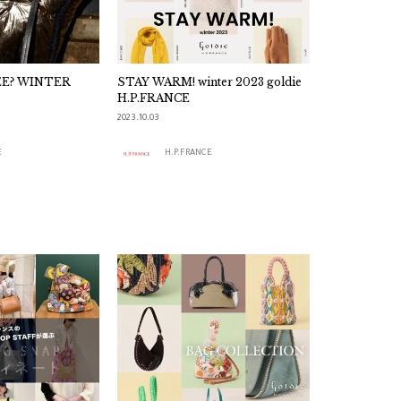
NTER
STAY WARM! winter 2023 goldie
H.P.FRANCE
2023.10.03
E
H.P.FRANCE