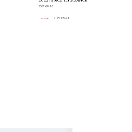
2022 | goldie H.P.FRANCE
2022.08.26
E
H.P.FRANCE