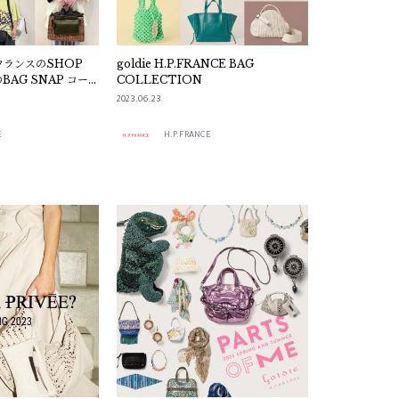
フランスのSHOP
goldie H.P.FRANCE BAG
BAG SNAP コーデ
COLLECTION
2023.06.23
E
H.P.FRANCE