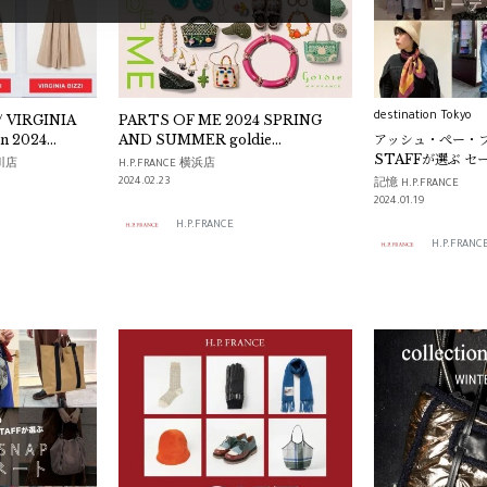
destination Tokyo
 / VIRGINIA
PARTS OF ME 2024 SPRING
on 2024
AND SUMMER goldie
アッシュ・ぺー・
H.P.FRANCE
STAFFが選ぶ セ
玉川店
H.P.FRANCE 横浜店
コーディネート
2024.02.23
記憶 H.P.FRANCE
2024.01.19
H.P.FRANCE
H.P.FRANC