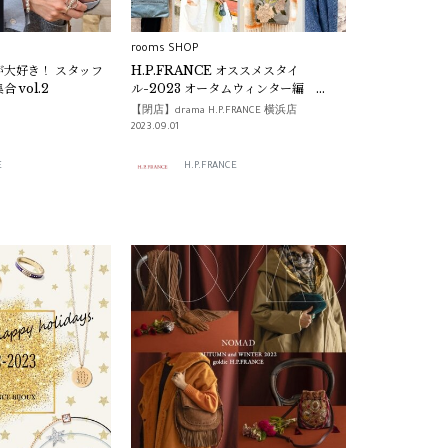
rooms SHOP
大好き！ スタッフ
H.P.FRANCE オススメスタイ
 vol.2
ル-2023 オータムウィンター編
vol.1-
【閉店】drama H.P.FRANCE 横浜店
2023.09.01
E
H.P.FRANCE