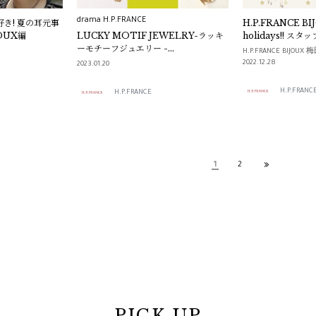
drama H.P.FRANCE
き! 夏の耳元事
H.P.FRANCE BI
JOUX編
LUCKY MOTIF JEWELRY-ラッキ
holidays!! 
ーモチーフジュエリー -
エリー。
H.P.FRANCE BIJOUX
H.P.FRANCE-
2022.12.28
2023.01.20
H.P.FRANC
H.P.FRANCE
1
2
PICK UP