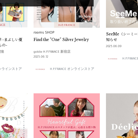
rooms SHOP
SeeMe（シーミ
N! -まぶしい夏
Find the ”One” Silver Jewelry
知らせ
もの-
2025.06.09
記憶
goldie H.P.FRANCE 新宿店
2025.06.12
H.P.FR
E オンラインストア
H.P.FRANCE オンラインストア