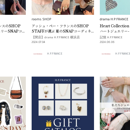
rooms SHOP
drama H.P.FRANCE
ンスのSHOP
アッシュ・ぺー・フランスのSHOP
Heart Collect
エリーSNAPコー
STAFFが選ぶ 夏のSNAPコーディネ
CE BIJOUX
ート-JEWELRY編-
【閉店】drama H.P.FRANCE 横浜店
記憶 H.P.FRANCE
2024.07.04
2024.06.06
H.P.FRANCE
H.P.FRANC