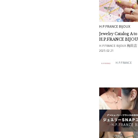
drama H.P.FRANCE
SELECTION
H.P.FRANCE BIJOUX
Carolina Bucci
Jewelry Catalog A t
H.P.FRANCE BIJO
destination Tokyo
H.P.FRANCE BIJOUX 梅田店
2025.02.21
GICLAT
H.P.FRANCE
Lia Di Gregorio