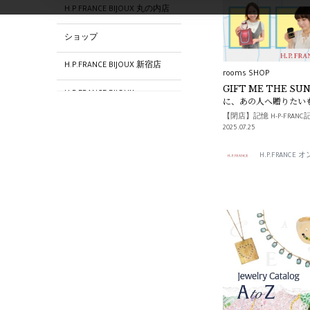
H.P.FRANCE BIJOUX 丸の内店
ショップ
H.P.FRANCE BIJOUX 新宿店
rooms SHOP
GIFT ME THE SU
H.P.FRANCE BIJOUX
に、あの人へ贈りたい
【閉店】記憶 H-P-FRANC
Sweet Pea
2025.07.25
Redline
H.P.FRANC
drama H.P.FRANCE
Iosselliani
SERGE THORAVAL
SERGE THORAVAL 南青山店
【閉店】drama H.P.FRANCE
横浜店