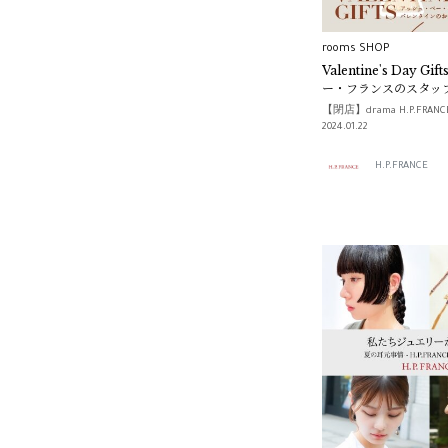
rooms SHOP
Valentine's Day 
ー・フランスのスタッ
ンタインのおすすめギ
【閉店】drama H.P.FRAN
2024.01.22
H.P.FRANCE