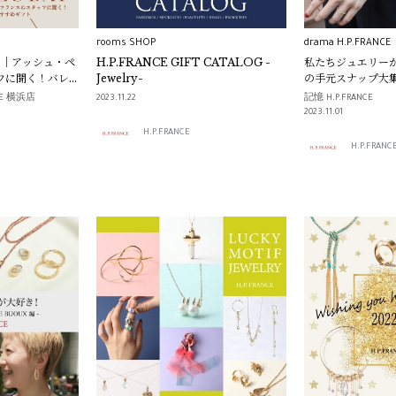
rooms SHOP
drama H.P.FRANCE
Gifts｜アッシュ・ペ
H.P.FRANCE GIFT CATALOG -
私たちジュエリーが
フに聞く！バレ
Jewelry-
の手元スナップ大集合
フト
CE 横浜店
2023.11.22
記憶 H.P.FRANCE
2023.11.01
H.P.FRANCE
H.P.FRANC