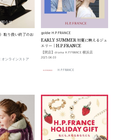
goldie H.P.FRANCE
ー）取り扱い終了のお
EARLY SUMMER 初夏に映えるジュ
エリー｜H.P.FRANCE
【閉店】drama H.P.FRANCE 横浜店
2025.04.03
ANCE オンラインストア
H.P.FRANCE