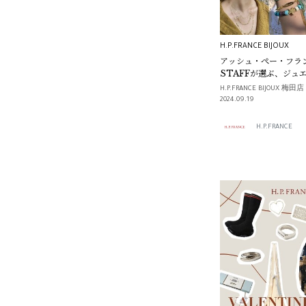
H.P.FRANCE BIJOUX
アッシュ・ぺー・フラ
STAFFが選ぶ、ジュ
ディネート-H.P.FRAN
H.P.FRANCE BIJOUX 梅田店
編-
2024.09.19
H.P.FRANCE