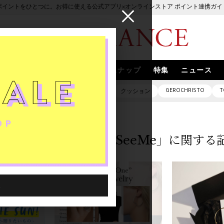
ポイントをひとつに。お得に使える公式アプリ×オンラインストア ポイント連携ガイ
ブランド
取扱いブランド
スナップ
特集
ニュース
GEROCHRISTO
T
ピアス
バッグ
ネックレス
クッション
「SeeMe」に関する