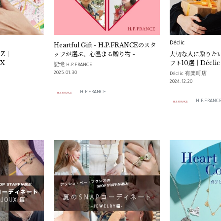
Déclic
Heartful Gift - H.P.FRANCEのスタ
o Z｜
ッフが選ぶ、心温まる贈り物 -
大切な人に贈りた
UX
フト10選｜Déclic
記憶 H.P.FRANCE
2025.01.30
Déclic 有楽町店
2024.12.20
H.P.FRANCE
H.P.FRANC