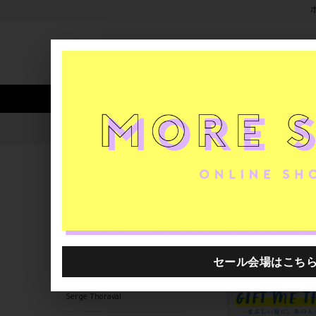
新着アイテム
商品カテゴリ
ストア
人気ワード
セール
40th限定
SeeMe
H.P.FRANCE公式サイト
ブランド
関連するキーワード
ブランド
H.P.FRANCE BIJOUX 梅田店
支店
Serge Thoraval