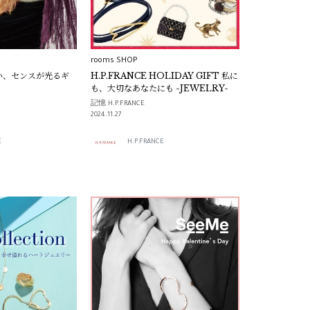
rooms SHOP
い、センスが光るギ
H.P.FRANCE HOLIDAY GIFT 私に
も、大切なあなたにも -JEWELRY-
記憶 H.P.FRANCE
2024.11.27
E
H.P.FRANCE