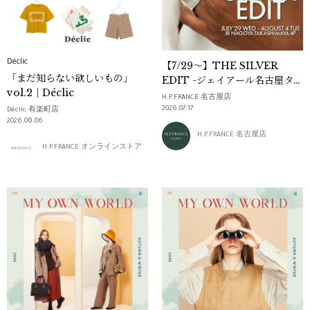
Déclic
【7/29～】THE SILVER
「まだ知らない欲しいもの」
EDIT -ジェイアール名古屋タカ
vol.2｜Déclic
シマヤにてPOP UPを開催
H.P.FRANCE 名古屋店
2026.07.17
Déclic 有楽町店
2026.08.06
H.P.FRANCE 名古屋店
H.P.FRANCE オンラインストア