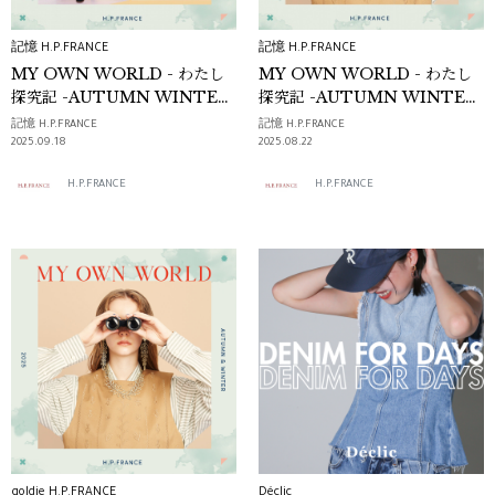
記憶 H.P.FRANCE
記憶 H.P.FRANCE
MY OWN WORLD - わたし
MY OWN WORLD - わたし
探究記 -AUTUMN WINTER
探究記 -AUTUMN WINTER
2025 STYLE BOOK VOL.2
2025 STYLE BOOK VOL.1
記憶 H.P.FRANCE
記憶 H.P.FRANCE
2025.09.18
2025.08.22
H.P.FRANCE
H.P.FRANCE
goldie H.P.FRANCE
Déclic