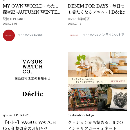
MY OWN WORLD - わたし
DENIM FOR DAYS - 毎日で
探究記 -AUTUMN WINTER
も着たくなるデニム -｜Déclic
2025 STYLE BOOK
記憶 H.P.FRANCE
Déclic 有楽町店
2025.08.01
2025.07.18
H.P.FRANCE BUYER
H.P.FRANCE オンラインストア
goldie H.P.FRANCE
destination Tokyo
【4/1～】VAGUE WATCH
クッションから始める、3つの
Co. 価格改定のお知らせ
インテリアコーディネート