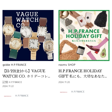
goldie H.P.FRANCE
rooms SHOP
【11/22(金)から】VAGUE
H.P.FRANCE HOLIDAY
WATCH CO. ホリデーコレク
GIFT 私にも、大切なあなたに
ションが登場
も -ACCESSORIES-
記憶 H.P.FRANCE
2024.11.20
2024.11.22
H.P.FRANCE
H.P.FRANCE