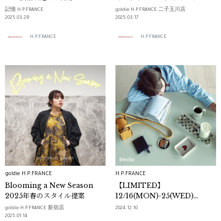
記憶 H.P.FRANCE
goldie H.P.FRANCE 二子玉川店
2025.03.28
2025.03.17
H.P.FRANCE
H.P.FRANCE
goldie H.P.FRANCE
H.P.FRANCE
Blooming a New Season
【LIMITED】
2025年春のスタイル提案
12/16(MON)-25(WED)
Déclic POP UP SHOP
goldie H.P.FRANCE 新宿店
2024.12.10
『Kiosque Déclic』
2025.01.14