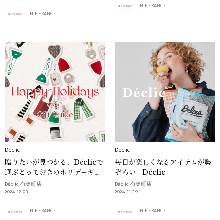
NEWoMaN新宿2F
H.P.FRANCE
H.P.FRANCE
Déclic
Déclic
贈りたいが見つかる、Déclicで
毎日が楽しくなるアイテムが勢
選ぶとっておきのホリデーギフ
ぞろい｜Déclic
ト｜Déclic
Déclic 有楽町店
Déclic 有楽町店
2024.12.03
2024.11.29
H.P.FRANCE
H.P.FRANCE