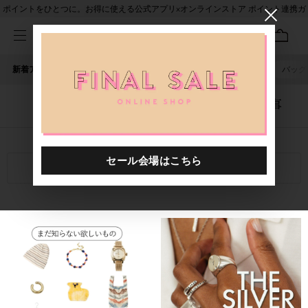
ポイントをひとつに。お得に使える公式アプリ×オンラインストア ポイント連携ガ
イド
新着アイテム
人気ワード
セール
40th限定
ピアス
バッグ
「VAGUE WATCH CO.」に関する記事
関連キーワード