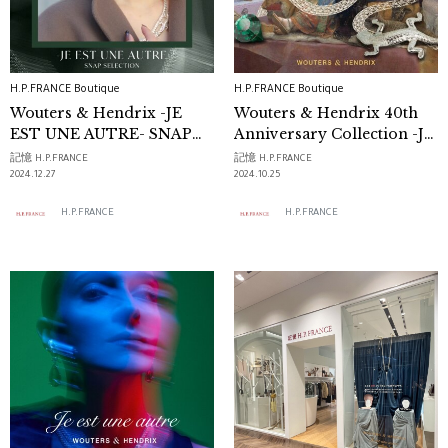
H.P.FRANCE Boutique
H.P.FRANCE Boutique
Wouters & Hendrix -JE
Wouters & Hendrix 40th
EST UNE AUTRE- SNAP
Anniversary Collection -JE
SELECTION
EST UNE AUTRE-
記憶 H.P.FRANCE
記憶 H.P.FRANCE
2024.12.27
2024.10.25
H.P.FRANCE
H.P.FRANCE