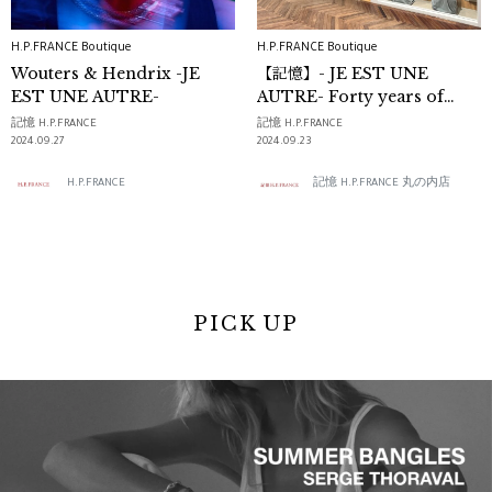
H.P.FRANCE Boutique
H.P.FRANCE Boutique
Wouters & Hendrix -JE
【記憶】- JE EST UNE
EST UNE AUTRE-
AUTRE- Forty years of
Wouters&Hendrix
記憶 H.P.FRANCE
記憶 H.P.FRANCE
2024.09.27
2024.09.23
H.P.FRANCE
記憶 H.P.FRANCE 丸の内店
PICK UP