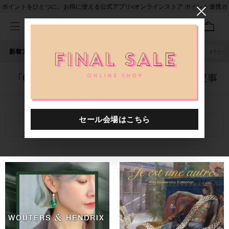
ポイントをひとつに。お得に使える公式アプリ×オンラインストア ポイント連携ガ
イド
新着アイテム
人気ワード
セール
40th限定
ピアス
バッグ
「0000027.2429033.0004」に関する記事
関連キーワード