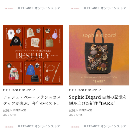
H.P.FRANCE オンラインストア
H.P.FRANCE オンラインストア
H.P.FRANCE Boutique
H.P.FRANCE Boutique
アッシュ・ペー・フランスのス
Sophie Digard 自然の記憶を
タッフが選ぶ、今年のベストバ
編み上げた新作 “BARK”
イリスト vol.1
記憶 H.P.FRANCE
記憶 H.P.FRANCE
2025.12.17
2025.12.14
H.P.FRANCE オンラインストア
H.P.FRANCE オンラインストア