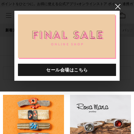
ポイントをひとつに。お得に使える公式アプリ×オンラインストア ポイント連携ガ
イド
新着アイテム
人気ワード
セール
40th限定
ピアス
バッグ
「記憶 H.P.FRANCE」に関する記事
関連キーワード