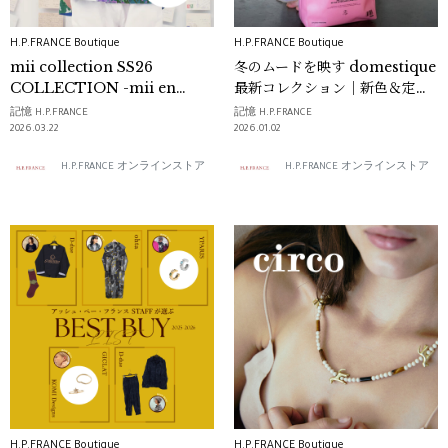
H.P.FRANCE Boutique
H.P.FRANCE Boutique
mii collection SS26
冬のムードを映す domestique
COLLECTION -mii en
最新コレクション｜新色＆定番
carte postale-
バッグ到着
記憶 H.P.FRANCE
記憶 H.P.FRANCE
2026.03.22
2026.01.02
H.P.FRANCE オンラインストア
H.P.FRANCE オンラインストア
H.P.FRANCE Boutique
H.P.FRANCE Boutique