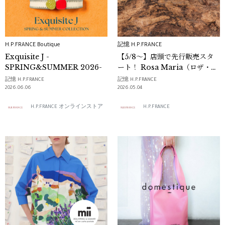
H.P.FRANCE Boutique
記憶 H.P.FRANCE
Exquisite J -
【5/8～】店頭で先行販売スタ
SPRING&SUMMER 2026-
ート！ Rosa Maria（ロザ・マ
リア）のジュエリー
記憶 H.P.FRANCE
記憶 H.P.FRANCE
2026.06.06
2026.05.04
H.P.FRANCE オンラインストア
H.P.FRANCE