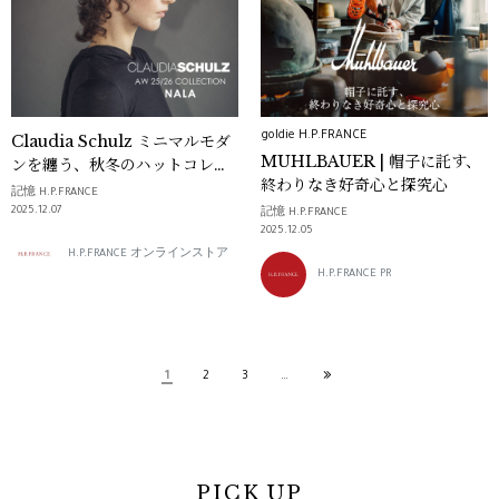
goldie H.P.FRANCE
Claudia Schulz ミニマルモダ
MUHLBAUER | 帽子に託す、
ンを纏う、秋冬のハットコレク
終わりなき好奇心と探究心
ション
記憶 H.P.FRANCE
2025.12.07
記憶 H.P.FRANCE
2025.12.05
H.P.FRANCE オンラインストア
H.P.FRANCE PR
1
2
3
…
PICK UP