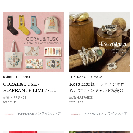
D-due H.P.FRANCE
H.P.FRANCE Boutique
CORAL&TUSK -
Rosa Maria ―レバノンが育
H.P.FRANCE LIMITED
む、アヴァンギャルドな美のジ
COLLECTION-
ュエリー
記憶 H.P.FRANCE
記憶 H.P.FRANCE
2025.12.13
2025.12.13
H.P.FRANCE オンラインストア
H.P.FRANCE オンラインストア