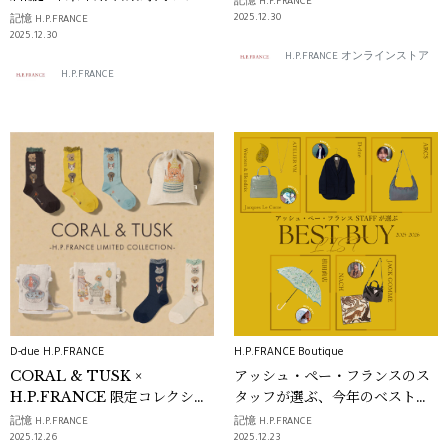
記憶 H.P.FRANCE
らせ
2025.12.30
記憶 H.P.FRANCE
2025.12.30
H.P.FRANCE オンラインストア
H.P.FRANCE
D-due H.P.FRANCE
H.P.FRANCE Boutique
CORAL & TUSK ×
アッシュ・ペー・フランスのス
H.P.FRANCE 限定コレクショ
タッフが選ぶ、今年のベストバ
ン。今だけ出合える、刺繍が紡
イリスト vol.2
記憶 H.P.FRANCE
記憶 H.P.FRANCE
ぐ物語。
2025.12.26
2025.12.23