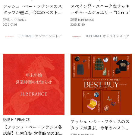
アッシュ・ペー・フランスのス
スペイン発・ユニークなラッキ
タッフが選ぶ、今年のベストバ
ーチャームジュエリー “Circo”
イリスト vol.4
記憶 H.P.FRANCE
記憶 H.P.FRANCE
2026.01.01
2025.12.30
H.P.FRANCE オンラインストア
H.P.FRANCE オンラインストア
記憶 H.P.FRANCE
アッシュ・ペー・フランスのス
【アッシュ・ペー・フランス各
タッフが選ぶ、今年のベストバ
店舗】年末年始 営業時間のお知
イリスト vol.3