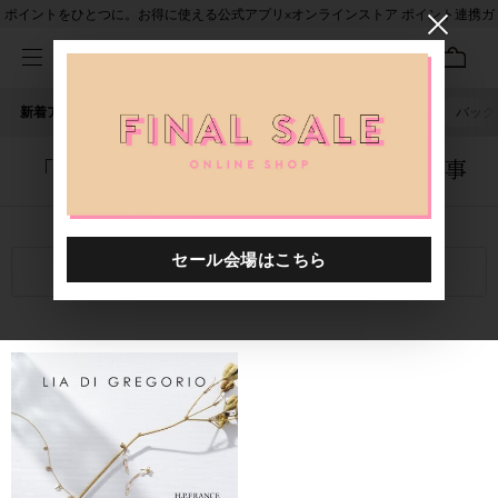
ポイントをひとつに。お得に使える公式アプリ×オンラインストア ポイント連携ガ
イド
新着アイテム
人気ワード
セール
40th限定
ピアス
バッグ
「0000184.2410772.0001」に関する記事
関連キーワード