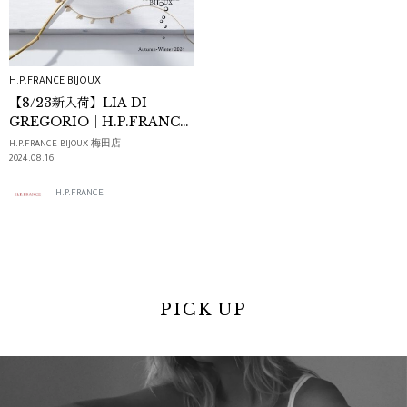
H.P.FRANCE BIJOUX
【8/23新入荷】LIA DI
GREGORIO｜H.P.FRANCE
BIJOUX
H.P.FRANCE BIJOUX 梅田店
2024.08.16
H.P.FRANCE
PICK UP