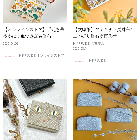
【オンラインストア】手元を華
【文庫革】ファスナー長財布と
やかに！色で遊ぶ春財布
三つ折り財布が再入荷！
2025.04.05
H.P.FRANCE 名古屋店
2025.03.14
H.P.FRANCE オンラインストア
H.P.FRANCE