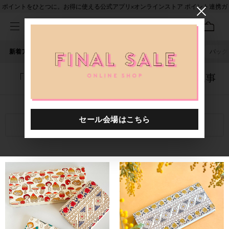
ポイントをひとつに。お得に使える公式アプリ×オンラインストア ポイント連携ガ
イド
新着アイテム
人気ワード
セール
40th限定
ピアス
バッグ
「0000418.8880945.0019」に関する記事
関連キーワード