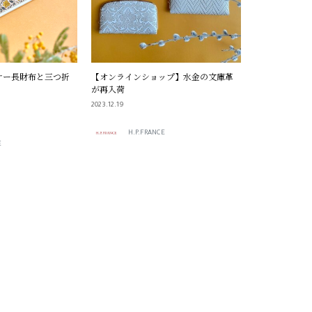
ナー長財布と三つ折
【オンラインショップ】水金の文庫革
が再入荷
2023.12.19
H.P.FRANCE
E