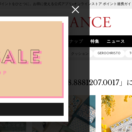
ポイントをひとつに。お得に使える公式アプリ×オンラインストア ポイント連携ガイ
ブランド
取扱いブランド
スナップ
特集
ニュース
GEROCHRISTO
T
ピアス
バッグ
ネックレス
クッション
「0000418.8881207.001