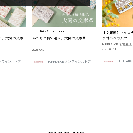
H.P.FRANCE Boutique
【文庫革】ファス
る、大関の文庫
かたちと柄で選ぶ、大関の文庫革
り財布が再入荷！
H.P.FRANCE 名古屋店
2025.03.14
2025.06.11
H.P.FRANC
E オンラインストア
H.P.FRANCE オンラインストア