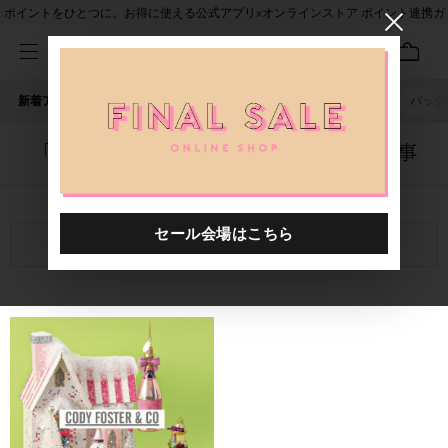
ポイントをひとつに。お得に使える公式アプリ×オンラインストア ポイント連携ガ
イド
新着アイテム
人気ワード
セール
40th限定
ピアス
バッグ
「1011301.2520021.0999」に関する記事
関連キーワード