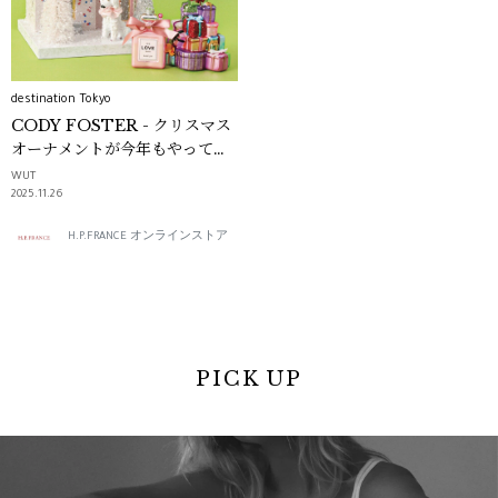
destination Tokyo
CODY FOSTER - クリスマス
オーナメントが今年もやってく
る！ -｜destination Tokyo
WUT
2025.11.26
H.P.FRANCE オンラインストア
PICK UP