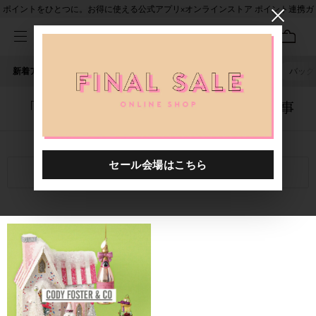
ポイントをひとつに。お得に使える公式アプリ×オンラインストア ポイント連携ガ
イド
新着アイテム
人気ワード
セール
40th限定
ピアス
バッグ
「1011301.2520058.0999」に関する記事
関連キーワード