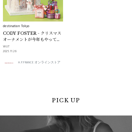
destination Tokyo
CODY FOSTER - クリスマス
オーナメントが今年もやってく
る！ -｜destination Tokyo
WUT
2025.11.26
H.P.FRANCE オンラインストア
PICK UP