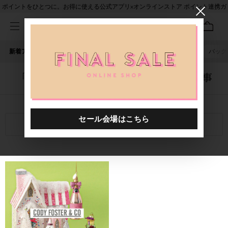
ポイントをひとつに。お得に使える公式アプリ×オンラインストア ポイント連携ガ
イド
新着アイテム
人気ワード
セール
40th限定
ピアス
バッグ
「1011301.2520041.0999」に関する記事
関連キーワード