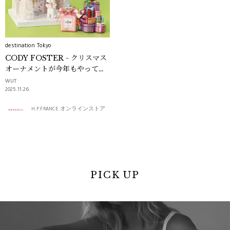
destination Tokyo
CODY FOSTER - クリスマス
オーナメントが今年もやってく
る！ -｜destination Tokyo
WUT
2025.11.26
H.P.FRANCE オンラインストア
PICK UP