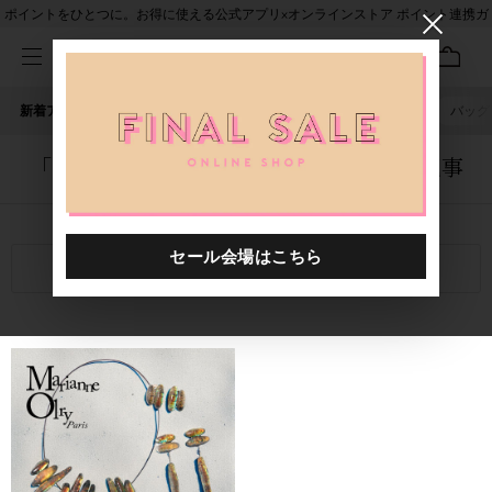
ポイントをひとつに。お得に使える公式アプリ×オンラインストア ポイント連携ガ
イド
新着アイテム
人気ワード
セール
40th限定
ピアス
バッグ
「1034501.2520003.0005」に関する記事
関連キーワード