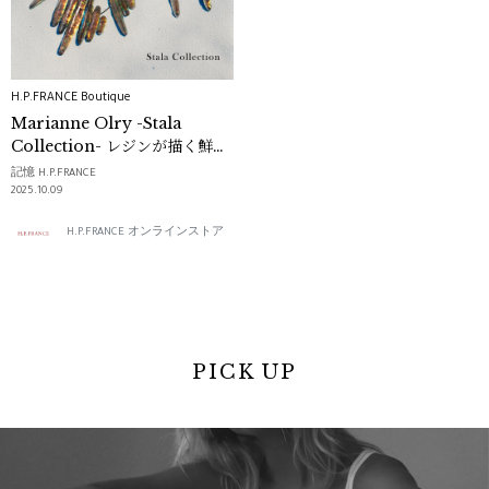
H.P.FRANCE Boutique
Marianne Olry -Stala
Collection- レジンが描く鮮や
かな輝き
記憶 H.P.FRANCE
2025.10.09
H.P.FRANCE オンラインストア
PICK UP