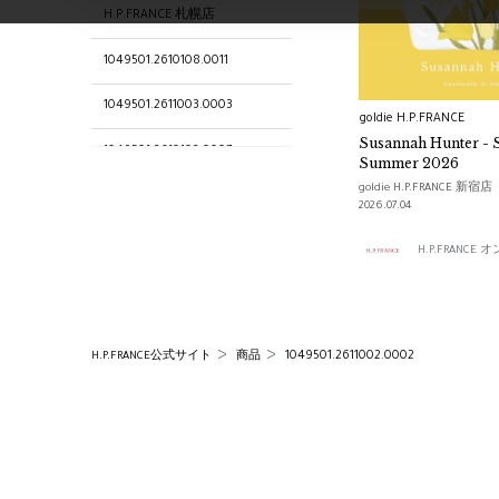
H.P.FRANCE 札幌店
1049501.2610108.0011
1049501.2611003.0003
goldie H.P.FRANCE
Susannah Hunter - 
1049501.2610102.0007
Summer 2026
goldie H.P.FRANCE 新宿店
1049501.2610104.0008
2026.07.04
H.P.FRANCE Boutique 梅田店
H.P.FRANC
H.P.FRANCE 横浜店
1049501.2611005.0003
1049501.2611002.0002
H.P.FRANCE公式サイト
商品
1049501.2611006.0005
1049501.2611001.0001
1049501.2610103.0008